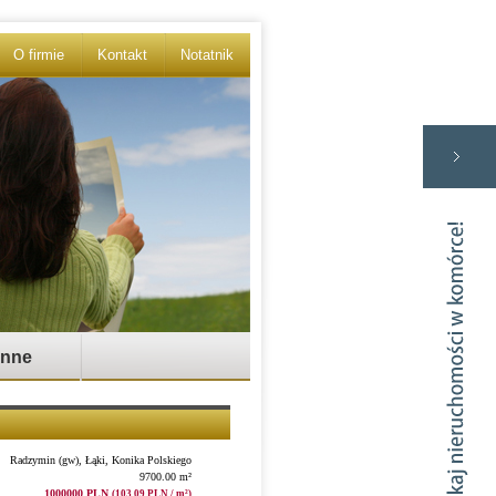
O firmie
Kontakt
Notatnik
Inne
Radzymin (gw), Łąki, Konika Polskiego
9700.00 m²
1000000 PLN
(103,09 PLN / m²)