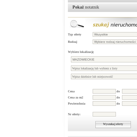
Pokaż
notatnik
Typ oferty
Rodzaj
Wybierz lokalizację
Cena
do
Cena za m2
do
Powierzchnia
do
Nr oferty:
Wyszukaj oferty