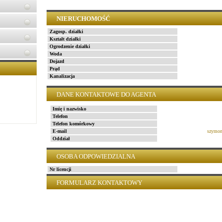
NIERUCHOMOŚĆ
Zagosp. działki
Kształt działki
Ogrodzenie działki
Woda
Dojazd
Prąd
Kanalizacja
DANE KONTAKTOWE DO AGENTA
Imię i nazwisko
Telefon
Telefon komórkowy
E-mail
szymon
Oddział
OSOBA ODPOWIEDZIALNA
Nr licencji
FORMULARZ KONTAKTOWY