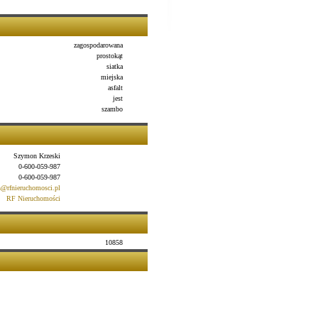
zagospodarowana
prostokąt
siatka
miejska
asfalt
jest
szambo
Szymon Krzeski
0-600-059-987
0-600-059-987
@rfnieruchomosci.pl
RF Nieruchomości
10858