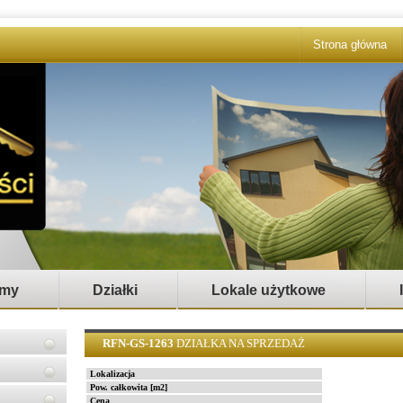
Strona główna
my
Działki
Lokale użytkowe
RFN-GS-1263
DZIAŁKA NA SPRZEDAŻ
Lokalizacja
Pow. całkowita [m2]
Cena