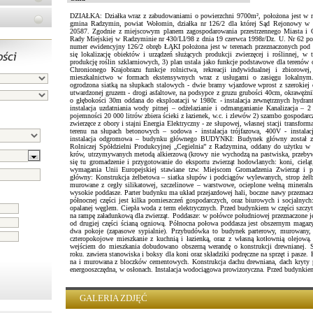
DZIAŁKA: Działka wraz z zabudowaniami o powierzchni 9700m², położona jest w 
gmina Radzymin, powiat Wołomin, działka nr 126/2 dla której Sąd Rejonowy w 
20587. Zgodnie z miejscowym planem zagospodarowania przestrzennego Miasta 
Rady Miejskiej w Radzyminie nr 430/LI/98 z dnia 19 czerwca 1998r/Dz. U. Nr 62 poz
numer ewidencyjny 126/2 obręb ŁĄKI położona jest w terenach przeznaczonych pod p
się lokalizację obiektów i urządzeń służących produkcji zwierzęcej i roślinnej, 
produkcję roślin szklarniowych, 3) plan ustala jako funkcje podstawowe dla terenów
Chronionego Krajobrazu funkcje rolnictwa, rekreacji indywidualnej i zbiorowej,
mieszkalnictwo w formach ekstensywnych wraz z usługami o zasięgu lokaln
ogrodzona siatką na słupkach stalowych - dwie bramy wjazdowe wprost z szerokiej 
utwardzonej gruzem - drogi asfaltowe, na podsypce z gruzu grubości 40cm, okrawężni
o głębokości 30m oddana do eksploatacji w 1980r. - instalacja zewnętrznych hydr
instalacja uzdatniania wody pitnej – odżelazianie i odmanganianie Kanalizacja – 
pojemności 20 000 litrów zbiera ścieki z łazienek, w.c. i zlewów 2) szambo gospodarc
zwierzęce z obory i stajni Energia Elektryczny - ze słupowej, własnej stacji transformat
terenu na słupach betonowych – sodowa - instalacja trójfazowa, 400V - instala
instalacja odgromowa – budynku głównego BUDYNKI: Budynek główny został za
Rolniczej Spółdzielni Produkcyjnej „Cegielnia” z Radzymina, oddany do użytku w
krów, utrzymywanych metodą alkierzową (krowy nie wychodzą na pastwiska, przebyw
się tu gromadzenie i przygotowanie do eksportu zwierząt hodowlanych: koni, cielą
wymagania Unii Europejskiej stawiane tzw. Miejscom Gromadzenia Zwierząt i po
główny: Konstrukcja żelbetowa – siatka słupów i podciągów wylewanych, strop żelb
murowane z cegły silikatowej, szczelinowe – warstwowe, ocieplone wełną mineraln
wysokie poddasze. Parter budynku ma układ przejazdowej hali, boczne nawy przeznacz
północnej części jest kilka pomieszczeń gospodarczych, oraz biurowych i socjalnych
opalanej węglem. Ciepła woda z term elektrycznych. Przed budynkiem w części szczy
na rampę załadunkową dla zwierząt. Poddasze: w połówce południowej przeznaczone j
od drugiej części ścianą ogniową. Północna połowa poddasza jest obszernym mag
dwa pokoje (zapasowe sypialnie). Przybudówka to budynek parterowy, murowany,
czteropokojowe mieszkanie z kuchnią i łazienką, oraz z własną kotłownią olejową.
wejściem do mieszkania dobudowano obszerną werandę o konstrukcji drewnianej. 
roku. zawiera stanowiska i boksy dla koni oraz składziki podręczne na sprzęt i pasze
na i murowana z bloczków cementowych. Konstrukcja dachu drewniana, dach kryty pł
energooszczędna, w osłonach. Instalacja wodociągowa prowizoryczna. Przed budynki
GALERIA ZDJĘĆ