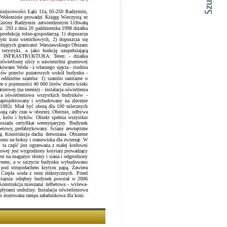
miejscowości Łąki 11a, 05-250 Radzymin,
Wołominie prowadzi Księgę Wieczystą nr
i Gminy Radzymin zatwierdzonym Uchwałą
. 293 z dnia 20 października 1998 działka
rodukcję rolno-gospodarczą: 1) dopuszcza
w tym koni wierzchowych, 2) dopuszcza się
 objętych granicami Warszawskiego Obszaru
 turystyki, a jako funkcję uzupełniającą
ym. INFRASTRUKTURA: Teren: - działka
oświetlonej ulicy o nawierzchni gruntowej
kowane Woda - z własnego ujęcia - studnia
antów przeciw pożarowych wokół budynku -
2 oddzielne szamba: 1) szambo sanitarne o
ze o pojemności 40 000 litrów zbiera ścieki
orowej (na terenie) - instalacja oświetlenia
cja oświetleniowa wszystkich budynków -
projektowany i wybudowany na zlecenie
 1982r. Miał być oborą dla 100 mlecznych
ają cały czas w oborze). Obecnie, odbywa
t, krów i byków. Obiekt spełnia wszystkie
siada certyfikat weterynaryjny. Budynek
etowy, prefabrykowany. Ściany zewnętrzne
ą. Konstrukcja dachu drewniana. Obszerne
ono na boksy i stanowiska dla zwierząt. W
: ta część jest ogrzewana z małej kotłowni
towej jest wygrodzony korytarz prowadzący
est na magazyn słomy i siana i odgrodzony
azynem, a w szczycie budynku wybudowano
 pod stropodachem krytym papą. Zawiera
 Ciepła woda z term elektrycznych. Przed
Stajnia: odrębny budynek powstał w 2006
. Konstrukcja mieszana: żelbetowa – wylewa-
ytami onduliny. Instalacja oświetleniowa
em murowana rampa załadunkowa dla koni.